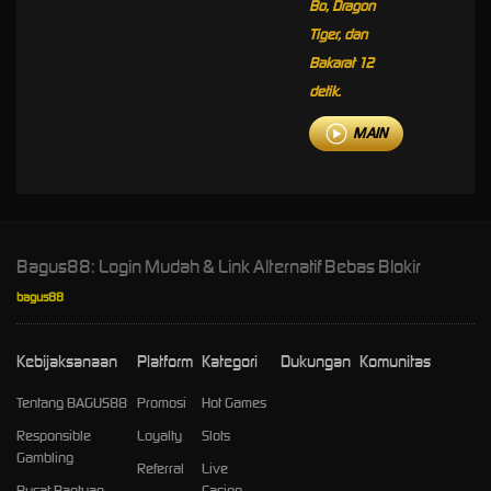
Bo, Dragon
Tiger, dan
Bakarat 12
detik.
MAIN
Bagus88: Login Mudah & Link Alternatif Bebas Blokir
bagus88
Kebijaksanaan
Platform
Kategori
Dukungan
Komunitas
Tentang BAGUS88
Promosi
Hot Games
Responsible
Loyalty
Slots
Gambling
Referral
Live
Pusat Bantuan
Casino