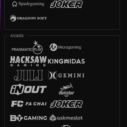
Arcade