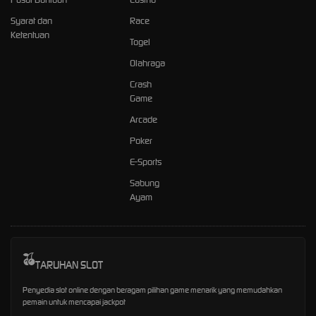
Syarat dan
Race
Ketentuan
Togel
Olahraga
Crash
Game
Arcade
Poker
E-Sports
Sabung
Ayam
TARUHAN SLOT
Penyedia slot online dengan beragam pilihan game menarik yang memudahkan
pemain untuk mencapai jackpot