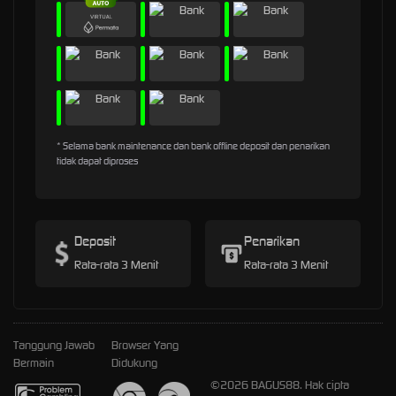
* Selama bank maintenance dan bank offline deposit dan penarikan
tidak dapat diproses
Deposit
Penarikan
Rata-rata 3 Menit
Rata-rata 3 Menit
Tanggung Jawab
Browser Yang
Bermain
Didukung
©2026 BAGUS88. Hak cipta