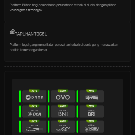
Platform Pilihan bagi perusahaan-perusahaan terbaik di dunia, dengan pilihan
variasi game terbanyak
TARUHAN TOGEL
Platform togel yang menarik dari perusahan terbaik di dunia yang menawarkan
hadiah kemenangan besar