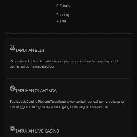
E-Sports
Sabung
Ayam
TARUHAN SLOT
Penyedia slot online dengan beragam pilihan game menarik yang memudahkan
pemain untuk mencapai jackpot
TARUHAN OLAHRAGA
Sportsbook Gaming Platform Terbaik menawarkan lebih banyak game, odds yang
lebih tinggi, dan menyediakan pilihan yang lebih banyak untuk pemain.
TARUHAN LIVE KASINO