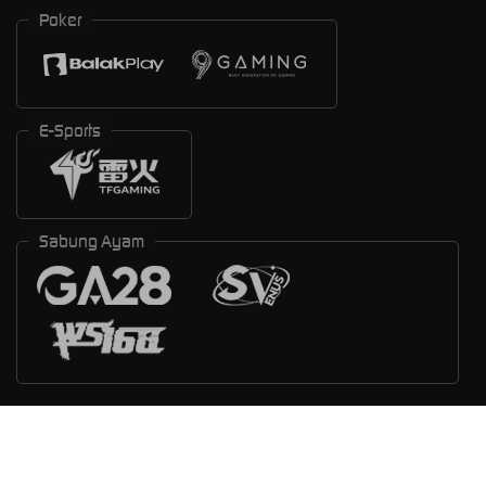
Poker
E-Sports
Sabung Ayam