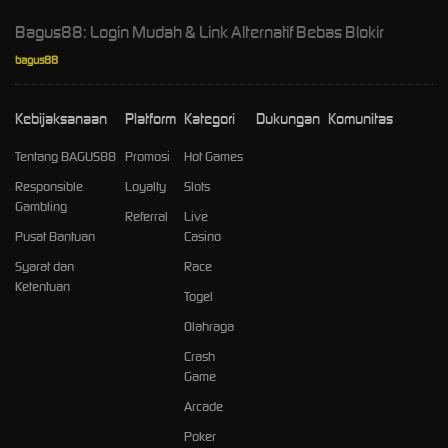
Bagus88: Login Mudah & Link Alternatif Bebas Blokir
bagus88
Kebijaksanaan
Platform
Kategori
Dukungan
Komunitas
Tentang BAGUS88
Promosi
Hot Games
Responsible
Loyalty
Slots
Gambling
Referral
Live
Pusat Bantuan
Casino
Syarat dan
Race
Ketentuan
Togel
Olahraga
Crash
Game
Arcade
Poker